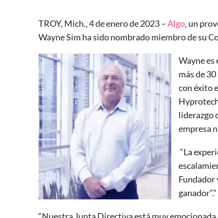
TROY, Mich., 4 de enero de 2023 –
Algo
, un pro
Wayne Sim ha sido nombrado miembro de su Co
Wayne es e
más de 30 
con éxito 
Hyprotech 
liderazgo 
empresa n
“La experi
escalamien
Fundador 
ganador”.”
“Nuestra Junta Directiva está muy emocionada d