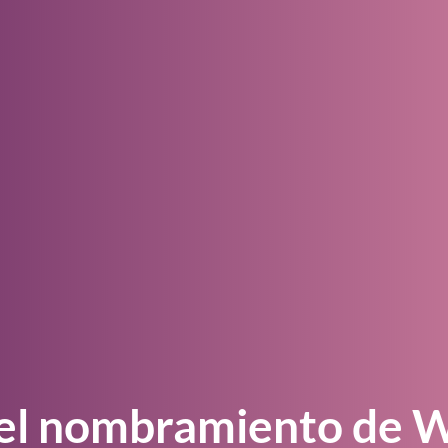
–> Mira el video
¿Es la metodología impulsada por la demanda
adecuada para su negocio?
--> Navega por nuestra biblioteca
 el nombramiento de W