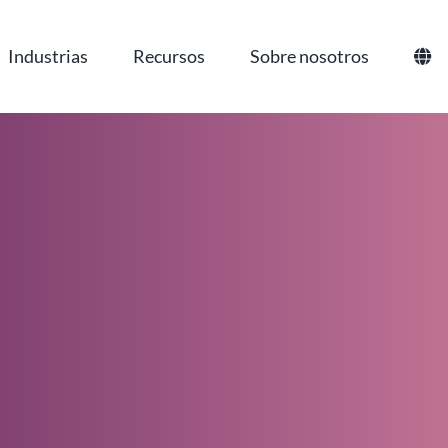
th-20th: Meet Us At Supply Chain Week Sydne
Industrias
Recursos
Sobre nosotros
¿Qué es la Planificación de Requisitos de
Materiales Impulsada por la Demanda
(DDMRP)?