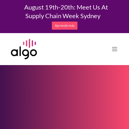
August 19th-20th: Meet Us At
Supply Chain Week Sydney
Aprende más
Saltar
al
contenido