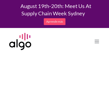
August 19th-20th: Meet Us At
Supply Chain Week Sydney
Aprende más
Saltar
al
contenido