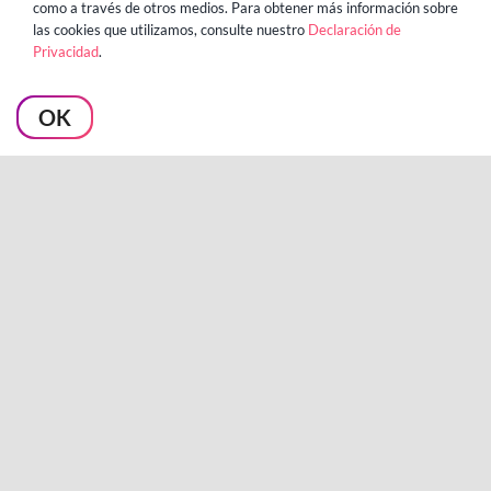
como a través de otros medios. Para obtener más información sobre
existencias o las roturas de stock.
las cookies que utilizamos, consulte nuestro
Declaración de
Privacidad
.
Alinear las tasas de
venta en múltiples
OK
categorías de
productos
Garantizar tasas de ventas coherentes y
precisas en una gama diversa de
categorías de productos para optimizar
la gestión de inventario.