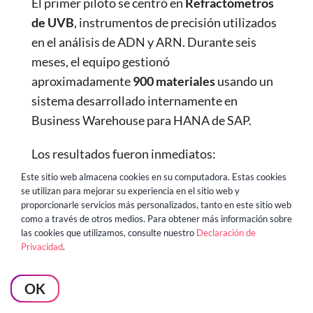
El primer piloto se centró en
Refractómetros
de UVB
, instrumentos de precisión utilizados
en el análisis de ADN y ARN. Durante seis
meses, el equipo gestionó
aproximadamente
900 materiales
usando un
sistema desarrollado internamente en
Business Warehouse para HANA de SAP.
Los resultados fueron inmediatos:
Este sitio web almacena cookies en su computadora. Estas cookies
Aumento de la puntualidad en las
se utilizan para mejorar su experiencia en el sitio web y
proporcionarle servicios más personalizados, tanto en este sitio web
entregas: 5%
como a través de otros medios. Para obtener más información sobre
Las reconfirmaciones de pedidos de
las cookies que utilizamos, consulte nuestro
Declaración de
venta han bajado un 50%
Privacidad
.
Reducción de las piezas faltantes en un
75%
OK
Existencias reducidas en 15%