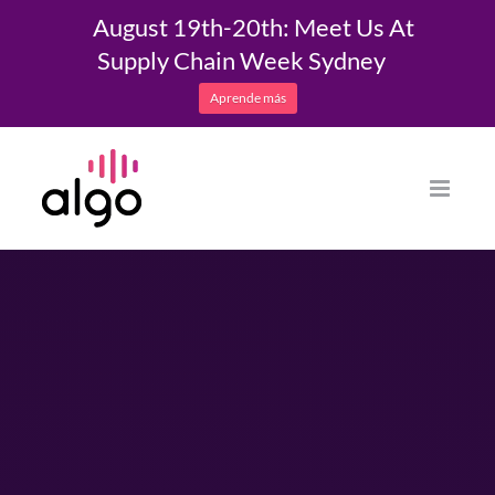
August 19th-20th: Meet Us At
Supply Chain Week Sydney
Aprende más
Saltar
al
contenido