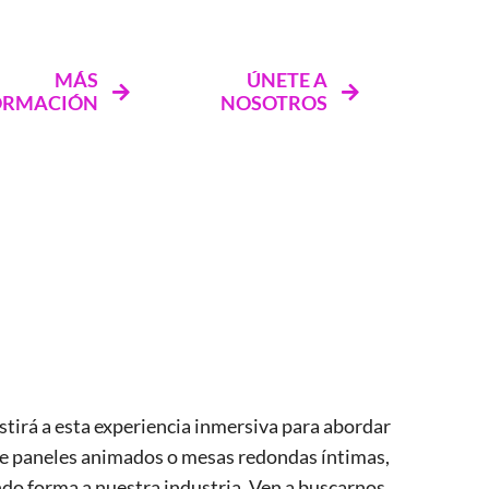
MÁS
ÚNETE A
ORMACIÓN
NOSOTROS
stirá a esta experiencia inmersiva para abordar
s de paneles animados o mesas redondas íntimas,
ndo forma a nuestra industria. Ven a buscarnos