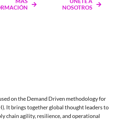
MÁS
ÚNETE A
ORMACIÓN
NOSOTROS
ocused on the Demand Driven methodology for
I)
. It brings together global thought leaders to
 chain agility, resilience, and operational