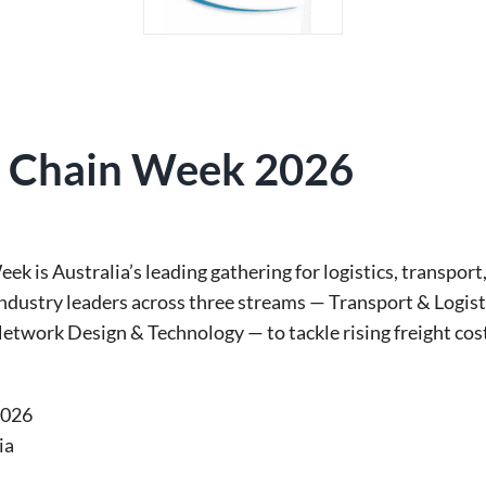
y Chain Week 2026
Week
is Australia’s leading gathering for logistics, transpo
ndustry leaders across three streams — Transport & Logist
twork Design & Technology — to tackle rising freight cost
2026
ia