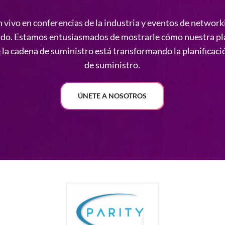
(DDMRP)?
n vivo en conferencias de la industria y eventos de network
–> Mira el video
ndo. Estamos entusiasmados de mostrarle cómo nuestra pl
e la cadena de suministro está transformando la planificaci
¿Es la metodología impulsada por la demanda
de suministro.
adecuada para su negocio?
--> Navega por nuestra biblioteca
ÚNETE A NOSOTROS