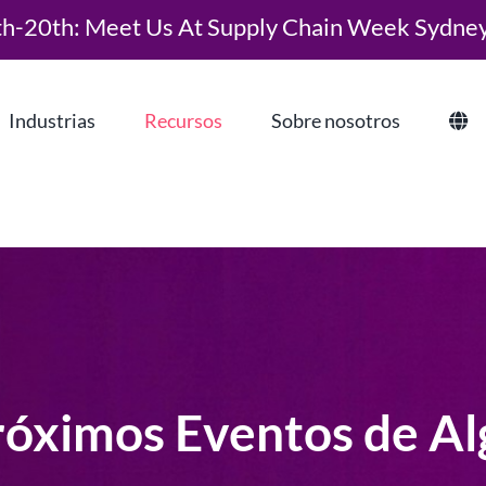
th-20th: Meet Us At Supply Chain Week Sydne
Industrias
Recursos
Sobre nosotros
róximos Eventos de Al
¿Qué es la Planificación de Requisitos de
Materiales Impulsada por la Demanda