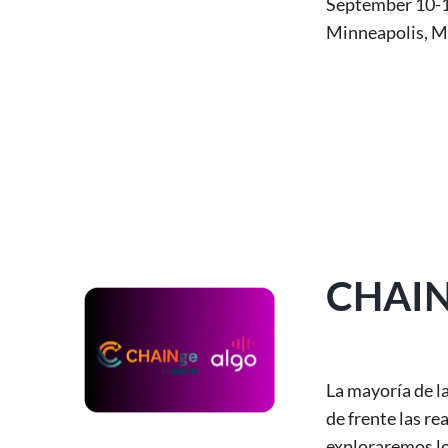
September 10-1
Minneapolis, 
CHAIN
La mayoría de l
de frente las r
exploraremos lo