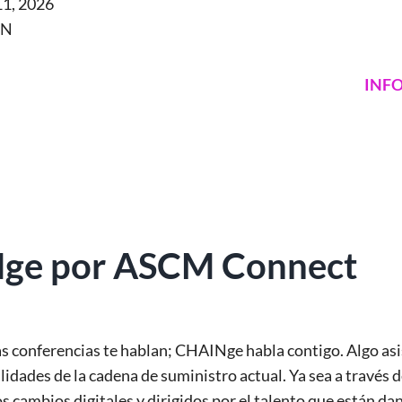
1, 2026
MN
INF
ge por ASCM Connect
as conferencias te hablan; CHAINge habla contigo. Algo asi
ealidades de la cadena de suministro actual. Ya sea a travé
s cambios digitales y dirigidos por el talento que están da