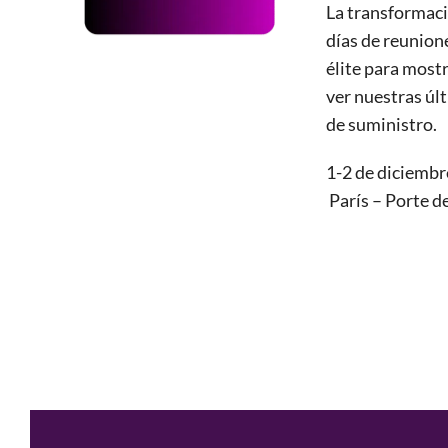
La transformació
días de reunion
élite para most
ver nuestras últ
de suministro.
1-2 de diciembr
París – Porte d