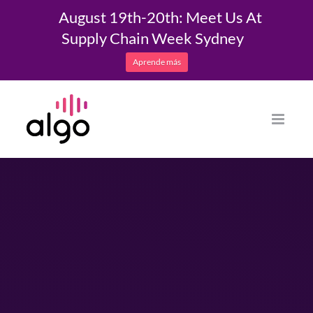
August 19th-20th: Meet Us At
Supply Chain Week Sydney
Aprende más
Saltar
al
contenido