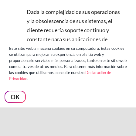
Dada la complejidad de sus operaciones
y la obsolescencia de sus sistemas, el
cliente requería soporte continuo y
constante para sus aplicaciones de
almacén. Esta demanda de soporte
Este sitio web almacena cookies en su computadora. Estas cookies
se utilizan para mejorar su experiencia en el sitio web y
24/7/365 era esencial para evitar
proporcionarle servicios más personalizados, tanto en este sitio web
interrupciones y garantizar operaciones
como a través de otros medios. Para obtener más información sobre
las cookies que utilizamos, consulte nuestro
Declaración de
fluidas.
Privacidad
.
OK
Algo
solución