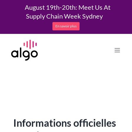
August 19th-20th: Meet Us At
Supply Chain Week Sydney
En savoir plus
Skip
to
content
Informations officielles