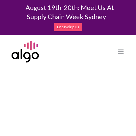
August 19th-20th: Meet Us At
Supply Chain Week Sydney
En savoir plus
Skip
to
content