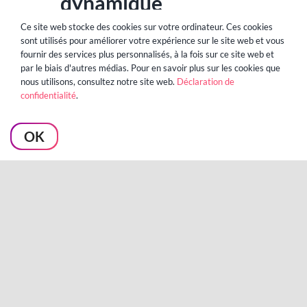
dynamique
Ce site web stocke des cookies sur votre ordinateur. Ces cookies
Développer une gamme unique et
sont utilisés pour améliorer votre expérience sur le site web et vous
adaptable en fonction de la taille du
fournir des services plus personnalisés, à la fois sur ce site web et
par le biais d'autres médias. Pour en savoir plus sur les cookies que
magasin, de la démographie et des
nous utilisons, consultez notre site web.
Déclaration de
performances.
confidentialité
.
OK
La solution d'Algo pour
Big W
L'introduction du modèle de service Algo a
permis à Big W d'être plus agile face à la